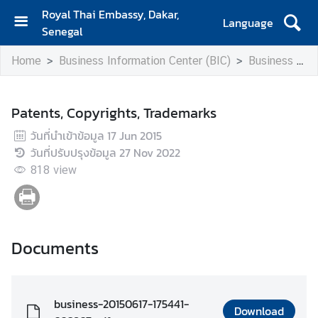
Royal Thai Embassy, Dakar,
Language
Senegal
H
Home
Business Information Center (BIC)
Business Guide to Thailand
o
m
e
Patents, Copyrights, Trademarks
A
วันที่นำเข้าข้อมูล
17 Jun 2015
b
วันที่ปรับปรุงข้อมูล
27 Nov 2022
o
818
view
u
t
U
s
Documents
S
e
business-20150617-175441-
r
Download