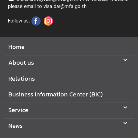
C
please email to visa.dar@mfa.go.th
o
n
Follow us:
t
a
c
Home
t
u
About us
s
Relations
Business Information Center (BIC)
Service
News