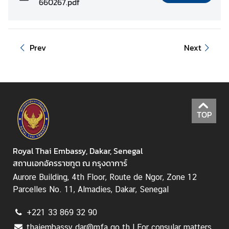
660267.pdf
v
i
c
e
Prev
Next
s
N
e
w
TOP
s
Royal Thai Embassy, Dakar, Senegal
T
สถานเอกอัครราชทูต ณ กรุงดาการ์
r
Aurore Building, 4th Floor, Route de Ngor, Zone 12
a
Parcelles No. 11, Almadies, Dakar, Senegal
v
e
+221 33 869 32 90
l
thaiembassy.dar@mfa.go.th | For consular matters,