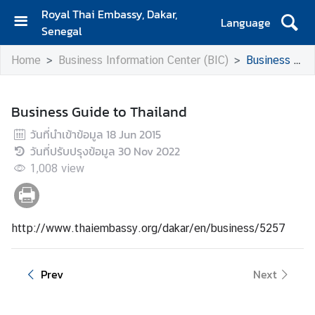
Royal Thai Embassy, Dakar,
Language
Senegal
H
Home
Business Information Center (BIC)
Business Guide to Thailand
o
m
e
Business Guide to Thailand
A
วันที่นำเข้าข้อมูล
18 Jun 2015
b
วันที่ปรับปรุงข้อมูล
30 Nov 2022
o
1,008
view
u
t
U
s
http://www.thaiembassy.org/dakar/en/business/5257
S
Prev
Next
e
r