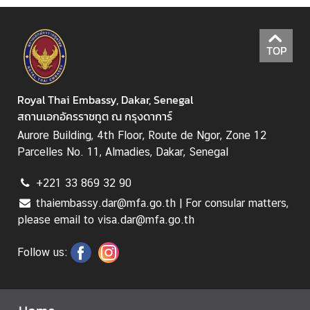
v
i
c
TOP
e
s
Royal Thai Embassy, Dakar, Senegal
สถานเอกอัครราชทูต ณ กรุงดาการ์
N
e
Aurore Building, 4th Floor, Route de Ngor, Zone 12
w
Parcelles No. 11, Almadies, Dakar, Senegal
s
+221 33 869 32 90
thaiembassy.dar@mfa.go.th | For consular matters,
T
please email to visa.dar@mfa.go.th
r
a
Follow us:
v
e
l