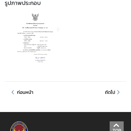
รูปภาพประกอบ
บ
ริ
ก
า
ร
ข่
า
ว
-
ก่อนหน้า
ถัดไป
ป
ร
ะ
ก
า
ศ
TOP