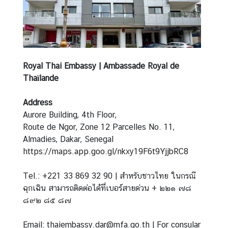
v
i
c
e
s
Royal Thai Embassy | Ambassade Royal de
Thaïlande
N
e
Address
w
Aurore Building, 4th Floor,
s
Route de Ngor, Zone 12 Parcelles No. 11,
Almadies, Dakar, Senegal
https://maps.app.goo.gl/nkxy19F6t9YjjbRC8
T
r
Tel.: +221 33 869 32 90 | สำหรับชาวไทย ในกรณี
a
ฉุกเฉิน สามารถติดต่อได้ที่เบอร์สายด่วน + ๒๒๑ ๗๘
v
๘๙๒ ๘๕ ๘๗
e
l
Email: thaiembassy.dar@mfa.go.th | For consular