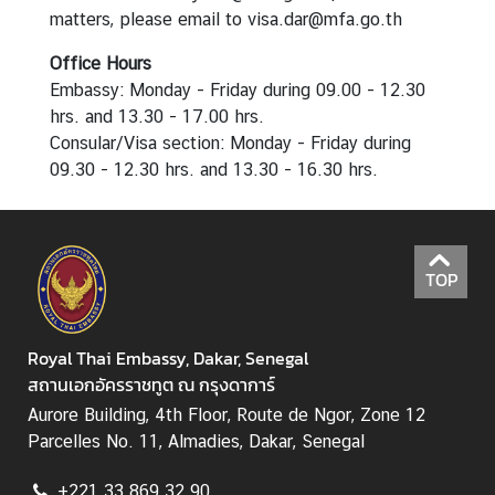
matters, please email to visa.dar@mfa.go.th
C
o
Office Hours
n
Embassy: Monday - Friday during 09.00 - 12.30
t
hrs. and 13.30 - 17.00 hrs.
a
Consular/Visa section: Monday - Friday during
c
09.30 - 12.30 hrs. and 13.30 - 16.30 hrs.
t
u
s
TOP
Royal Thai Embassy, Dakar, Senegal
สถานเอกอัครราชทูต ณ กรุงดาการ์
Aurore Building, 4th Floor, Route de Ngor, Zone 12
Parcelles No. 11, Almadies, Dakar, Senegal
+221 33 869 32 90