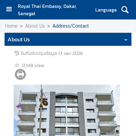
Royal Thai Embassy, Dakar,
Language
Senegal
H
Home
About Us
Address/Contact
o
m
About Us
e
วันที่ปรับปรุงข้อมูล
13 Jan 2026
A
b
12,148
view
o
u
t
U
s
S
e
r