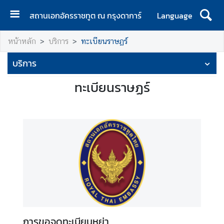
สถานเอกอัครราชทูต ณ กรุงดาการ์
Language
ห
หน้าหลัก
บริการ
ทะเบียนราษฏร์
น้
า
บริการ
แ
ร
ทะเบียนราษฏร์
ก
เ
กี่
ย
ว
กั
บ
ส
อ
ท
การขอจดทะเบียนหย่า
.