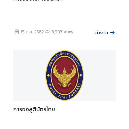
บ
ริ
ก
15 ก.ย. 2562
3,993
View
อ่านต่อ
า
ร
ข่
า
ว
-
ป
ร
ะ
การขอสูติบัตรไทย
ก
า
ศ