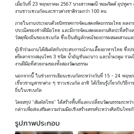
เมื่อวันที่ 23 พฤษภาคม 2567 นางสาวพฒนี หอมจิตต์ อุปทูตฯ 
งานชาวเซเนกัลและชาวต่างชาติรวมกว่า 100 คน
บ
ภายในงานประกอบด้วยนิทรรศการจัดแสดงหัตถกรรมไทย ผลงานศิลป
ริ
ประณีตของช่างฝีมือไทย และมีการจัดแสดงผลงานศิลปะที่สร้างส
ก
วัสดุท้องถิ่นของเซเนกัล ซึ่งเป็นสัญลักษณ์ของการผสมผสานและ
า
ร
ผู้เข้าร่วมงานได้สัมผัสกับประสบการณ์งานเลี้ยงอาหารไทย ซึ่งป
ตรีผลาจากสมุนไพร 3 ชนิด น้ำอัญชันมะนาว และน้ำมะตูม รวมถึ
งานฝีมือที่สวยงามของทั้งสองวัฒนธรรม
ข่
า
นอกจากนี้ ในช่วงการเยือนเซเนกัลระหว่างวันที่ 15 - 24 พฤษภ
ว
เชี่ยวชาญสาขาต่าง ๆ ชาวเซเนกัล อาทิ ได้เรียนรู้เกี่ยวกับวิธี
-
ถิ่นในเซเนกัล
ป
ร
โดยสรุป “สัมผัสไทย” ได้สร้างพื้นที่แลกเปลี่ยนวัฒนธรรมระห
ะ
กล่าวเพื่อส่งเสริมความร่วมมือเชิงสร้างสรรค์ระหว่างศิลปิน
ก
รูปภาพประกอบ
า
ศ