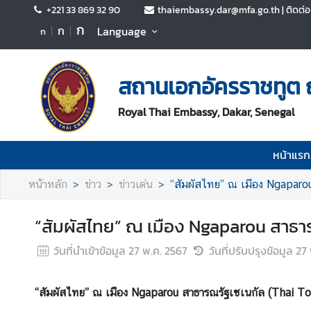
+221 33 869 32 90
thaiembassy.dar@mfa.go.th | ติดต่อเก
ก
ก
Language
ก
ห
น้
สถานเอกอัครราชทูต 
า
แ
Royal Thai Embassy, Dakar, Senegal
ร
ก
หน้าแรก
เ
กี่
หน้าหลัก
ข่าว
ข่าวเด่น
“สัมผัสไทย” ณ เมือง Ngaparo
ย
ว
“สัมผัสไทย” ณ เมือง Ngaparou สาธา
กั
บ
วันที่นำเข้าข้อมูล
27 พ.ค. 2567
วันที่ปรับปรุงข้อมูล
27 
ส
อ
ท
“สัมผัสไทย” ณ เมือง Ngaparou สาธารณรัฐเซเนกัล (Thai T
.