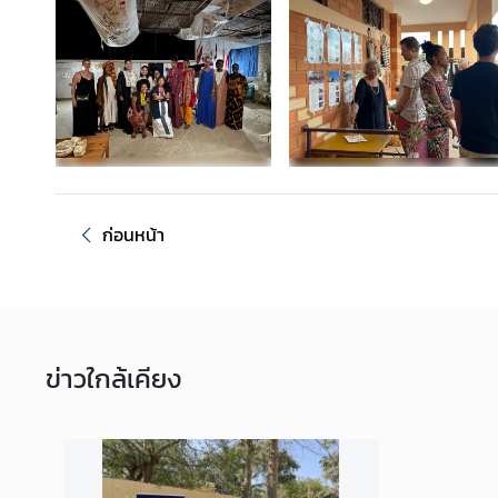
ติ
ด
ต่
อ
ก่อนหน้า
ข่าว
ใกล้เคียง