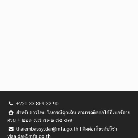
+221 33 869 32 90
สำหรับชาวไทย ในกรณีฉุกเฉิน สามารถติดต่อได้ที่เบอร์สาย
ด่วน + ๒๒๑ ๗๘ ๘๙๒ ๘๕ ๘๗
thaiembassy.dar@mfa.go.th | ติดต่อเกี่ยวกับวีซ่า
visa.dar@mfa.go.th