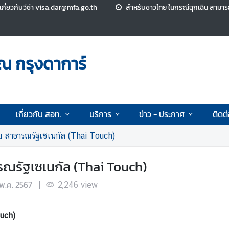
ี่ยวกับวีซ่า visa.dar@mfa.go.th
สำหรับชาวไทย ในกรณีฉุกเฉิน สามา
ณ กรุงดาการ์
เกี่ยวกับ สอท.
บริการ
ข่าว - ประกาศ
ติดต
u สาธารณรัฐเซเนกัล (Thai Touch)
รณรัฐเซเนกัล (Thai Touch)
พ.ค. 2567
|
2,246
view
ouch)