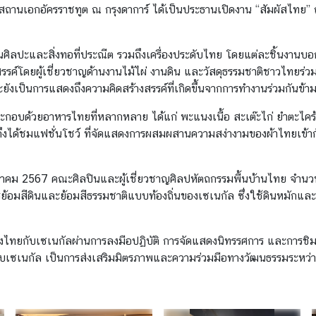
สถานเอกอัครราชทูต ณ กรุงดาการ์ ได้เป็นประธานเปิดงาน “สัมผัสไทย” ณ
ะและสิ่งทอที่ประณีต รวมถึงเครื่องประดับไทย โดยแต่ละชิ้นงานบอกเล
รรค์โดยผู้เชี่ยวชาญด้านงานไม้ไผ่ งานดิน และวัสดุธรรมชาติชาวไทยร
ยังเป็นการแสดงถึงความคิดสร้างสรรค์ที่เกิดขึ้นจากการทำงานร่วมกันข้
ระกอบด้วยอาหารไทยที่หลากหลาย ได้แก่ พะแนงเนื้อ สะเต๊ะไก่ ยำตะไคร้กุ
งได้ชมแฟชั่นโชว์ ที่จัดแสดงการผสมผสานความสง่างามของผ้าไทยเข้ากั
าคม 2567 คณะศิลปินและผู้เชี่ยวชาญศิลปหัตถกรรมพื้นบ้านไทย จำนวน 7
การย้อมสีดินและย้อมสีธรรมชาติแบบท้องถิ่นของเซเนกัล ซึ่งใช้ดินหมักแล
ว่างไทยกับเซเนกัลผ่านการลงมือปฏิบัติ การจัดแสดงนิทรรศการ และการช
ไทยกับเซเนกัล เป็นการส่งเสริมมิตรภาพและความร่วมมือทางวัฒนธรรมระห