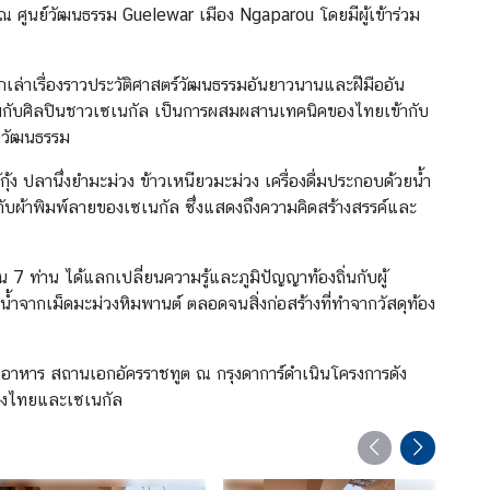
 ศูนย์วัฒนธรรม Guelewar เมือง Ngaparou โดยมีผู้เข้าร่วม
่าเรื่องราวประวัติศาสตร์วัฒนธรรมอันยาวนานและฝีมืออัน
่วมกับศิลปินชาวเซเนกัล เป็นการผสมผสานเทคนิคของไทยเข้ากับ
ามวัฒนธรรม
้ง ปลานึ่งยำมะม่วง ข้าวเหนียวมะม่วง เครื่องดื่มประกอบด้วยน้ำ
บผ้าพิมพ์ลายของเซเนกัล ซึ่งแสดงถึงความคิดสร้างสรรค์และ
 ท่าน ได้แลกเปลี่ยนความรู้และภูมิปัญญาท้องถิ่นกับผู้
ะน้ำจากเม็ดมะม่วงหิมพานต์ ตลอดจนสิ่งก่อสร้างที่ทำจากวัสดุท้อง
ิมอาหาร สถานเอกอัครราชทูต ณ กรุงดาการ์ดำเนินโครงการดัง
ว่างไทยและเซเนกัล