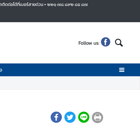
รถติดต่อได้ที่เบอร์สายด่วน + ๒๒๑ ๗๘ ๘๙๒ ๘๕ ๘๗
Follow us:
่อ